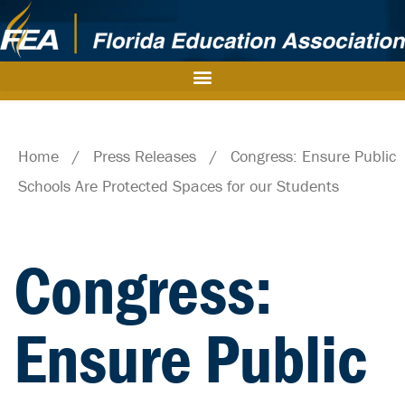
Home
/
Press Releases
/
Congress: Ensure Public
Schools Are Protected Spaces for our Students
Congress:
Ensure Public